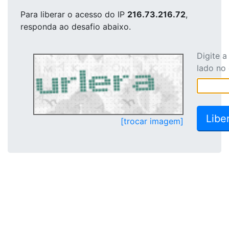
Para liberar o acesso
do IP
216.73.216.72
,
responda ao desafio abaixo.
Digite 
lado no
[trocar imagem]