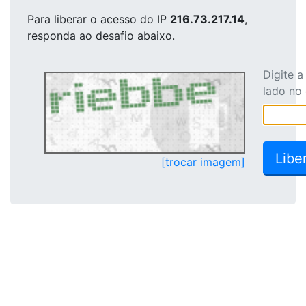
Para liberar o acesso
do IP
216.73.217.14
,
responda ao desafio abaixo.
Digite 
lado no
[trocar imagem]