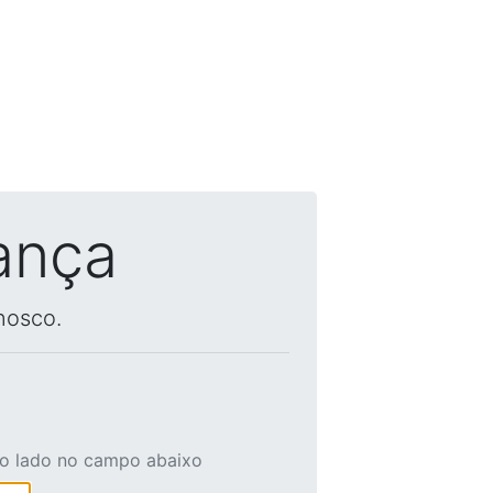
ança
nosco.
ao lado no campo abaixo