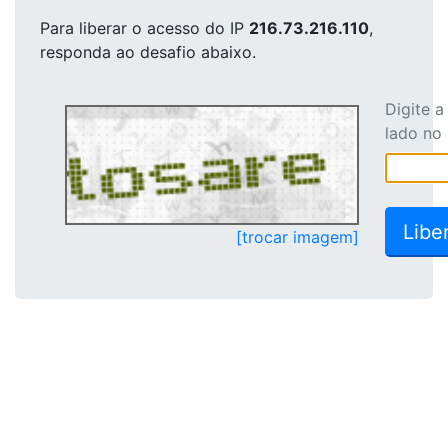
Para liberar o acesso
do IP
216.73.216.110
,
responda ao desafio abaixo.
Digite 
lado no
[trocar imagem]