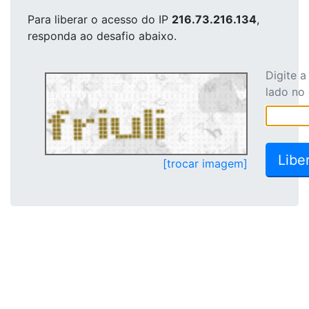
Para liberar o acesso
do IP
216.73.216.134
,
responda ao desafio abaixo.
Digite 
lado no
[trocar imagem]