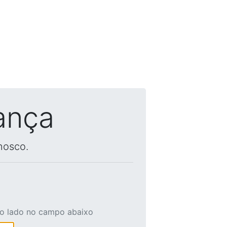
ança
nosco.
ao lado no campo abaixo