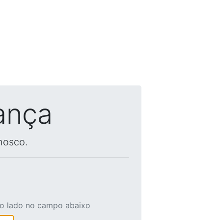
ança
nosco.
ao lado no campo abaixo