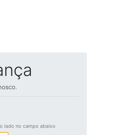
ança
nosco.
ao lado no campo abaixo