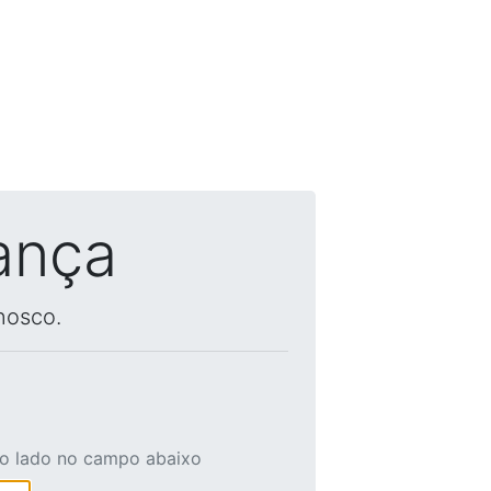
ança
nosco.
ao lado no campo abaixo