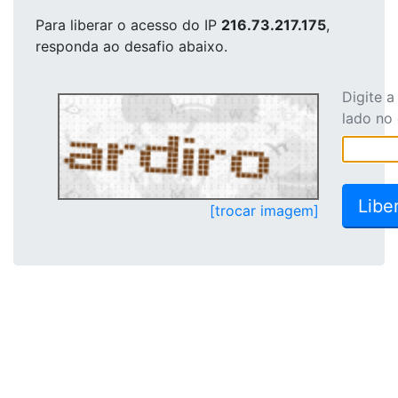
Para liberar o acesso
do IP
216.73.217.175
,
responda ao desafio abaixo.
Digite 
lado no
[trocar imagem]