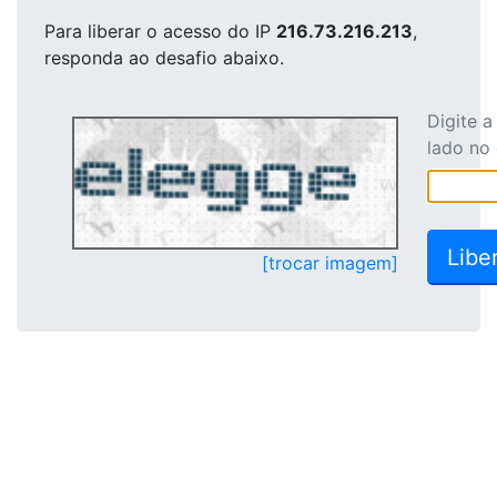
Para liberar o acesso
do IP
216.73.216.213
,
responda ao desafio abaixo.
Digite 
lado no
[trocar imagem]