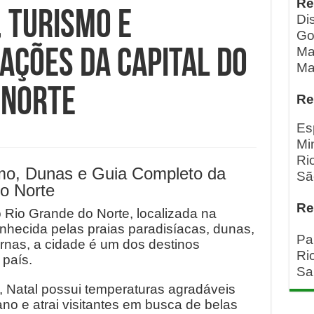
Re
, Turismo e
Dis
Go
Ma
rações da Capital do
Ma
 Norte
Re
Es
Mi
Ri
smo, Dunas e Guia Completo da
Sã
do Norte
Re
o Rio Grande do Norte, localizada na
onhecida pelas praias paradisíacas, dunas,
Pa
rnas, a cidade é um dos destinos
Ri
 país.
Sa
, Natal possui temperaturas agradáveis
no e atrai visitantes em busca de belas