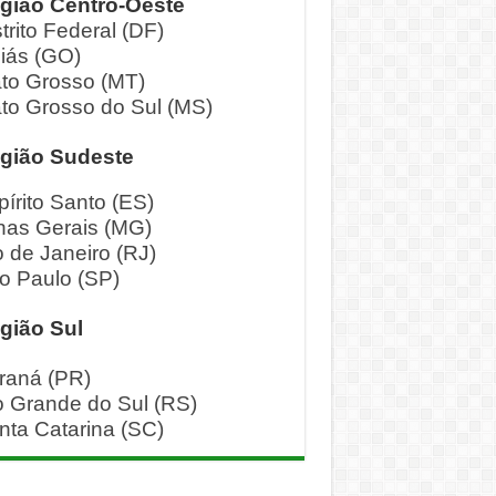
gião Centro-Oeste
trito Federal (DF)
iás (GO)
to Grosso (MT)
to Grosso do Sul (MS)
gião Sudeste
pírito Santo (ES)
nas Gerais (MG)
o de Janeiro (RJ)
o Paulo (SP)
gião Sul
raná (PR)
o Grande do Sul (RS)
nta Catarina (SC)