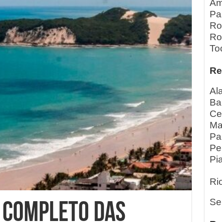
Am
Pa
Ro
Ro
To
Re
Al
Ba
Ce
Ma
Pa
Pe
Pia
Ri
Se
a Completo das