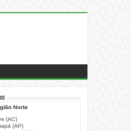
DOS
gião Norte
re (AC)
apá (AP)