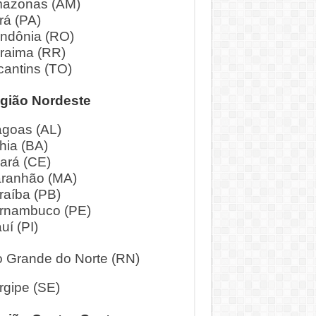
azonas (AM)
rá (PA)
ndônia (RO)
raima (RR)
cantins (TO)
gião Nordeste
agoas (AL)
hia (BA)
ará (CE)
ranhão (MA)
raíba (PB)
rnambuco (PE)
uí (PI)
o Grande do Norte (RN)
rgipe (SE)