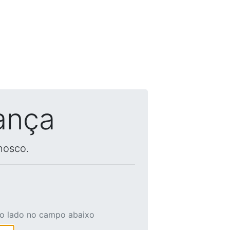
ança
nosco.
ao lado no campo abaixo