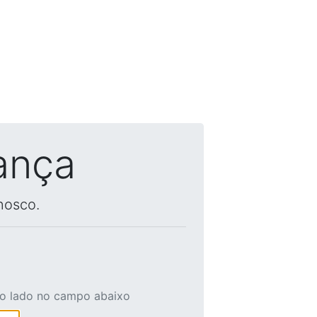
ança
nosco.
ao lado no campo abaixo