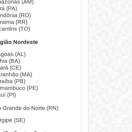
azonas (AM)
rá (PA)
ndônia (RO)
raima (RR)
cantins (TO)
gião Nordeste
agoas (AL)
hia (BA)
ará (CE)
ranhão (MA)
raíba (PB)
rnambuco (PE)
uí (PI)
o Grande do Norte (RN)
rgipe (SE)