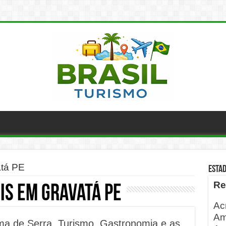
atá PE
ESTA
Re
is em Gravatá PE
Ac
Am
ma de Serra, Turismo, Gastronomia e as