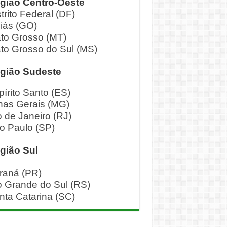
gião Centro-Oeste
trito Federal (DF)
iás (GO)
to Grosso (MT)
to Grosso do Sul (MS)
gião Sudeste
pírito Santo (ES)
nas Gerais (MG)
o de Janeiro (RJ)
o Paulo (SP)
gião Sul
raná (PR)
o Grande do Sul (RS)
nta Catarina (SC)