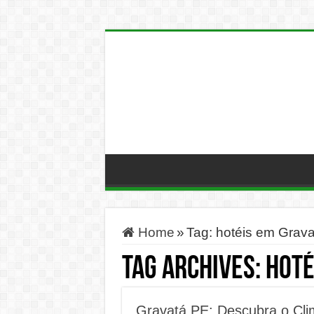
Home
»
Tag:
hotéis em Grav
Tag Archives:
hoté
Gravatá PE: Descubra o Cli