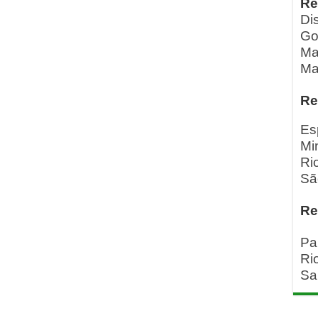
Re
Dis
Go
Ma
Ma
Re
Es
Mi
Ri
Sã
Re
Pa
Ri
Sa