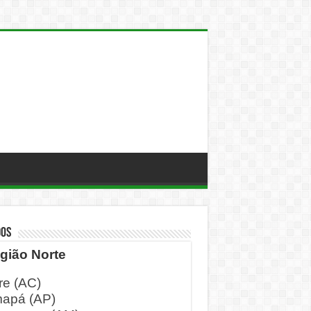
DOS
gião Norte
re (AC)
apá (AP)