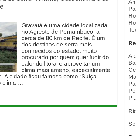
Am
de
Pa
Ro
Ro
Gravatá é uma cidade localizada
To
no Agreste de Pernambuco, a
cerca de 80 km de Recife. É um
Re
dos destinos de serra mais
conhecidos do estado, muito
Al
procurado por quem quer fugir do
Ba
calor do litoral e aproveitar um
Ce
clima mais ameno, especialmente
s. A cidade ficou famosa como “Suíça
Ma
 clima …
Pa
Pe
Pia
Ri
Se