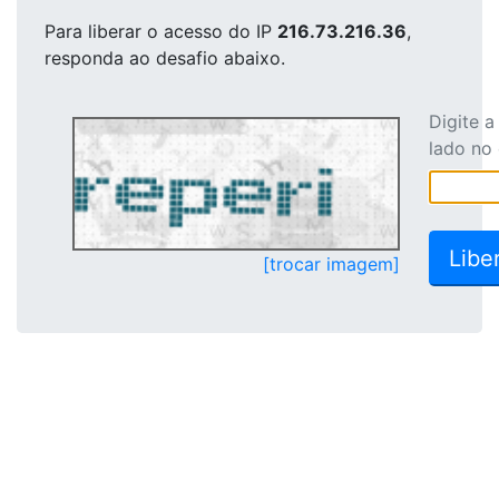
Para liberar o acesso
do IP
216.73.216.36
,
responda ao desafio abaixo.
Digite 
lado no
[trocar imagem]