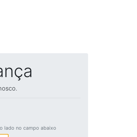
ança
nosco.
ao lado no campo abaixo