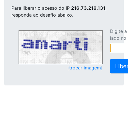
Para liberar o acesso
do IP
216.73.216.131
,
responda ao desafio abaixo.
Digite 
lado no
[trocar imagem]