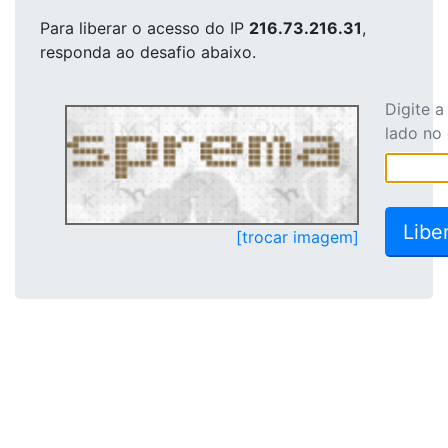
Para liberar o acesso
do IP
216.73.216.31
,
responda ao desafio abaixo.
Digite 
lado no
[trocar imagem]