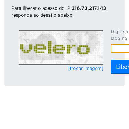
Para liberar o acesso
do IP
216.73.217.143
,
responda ao desafio abaixo.
Digite 
lado no
[trocar imagem]