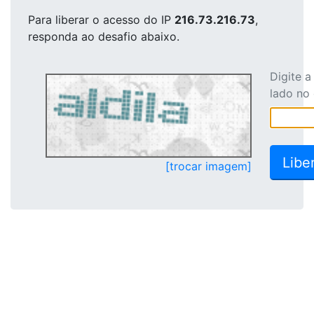
Para liberar o acesso
do IP
216.73.216.73
,
responda ao desafio abaixo.
Digite 
lado no
[trocar imagem]