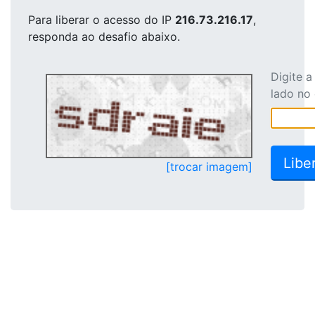
Para liberar o acesso
do IP
216.73.216.17
,
responda ao desafio abaixo.
Digite 
lado no
[trocar imagem]