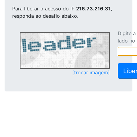
Para liberar o acesso
do IP
216.73.216.31
,
responda ao desafio abaixo.
Digite 
lado no
[trocar imagem]