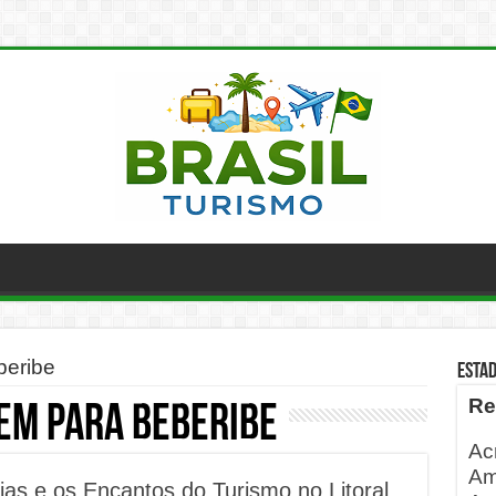
beribe
ESTA
Re
em para Beberibe
Ac
Am
ias e os Encantos do Turismo no Litoral