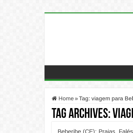
Home
»
Tag:
viagem para Be
Tag Archives:
viag
Beberibe (CE): Praias, Falés