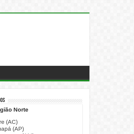
DOS
gião Norte
re (AC)
apá (AP)