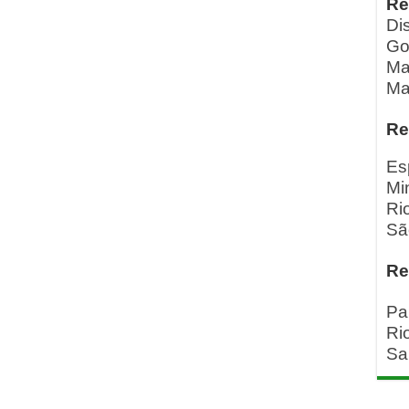
Re
Dis
Go
Ma
Ma
Re
Es
Mi
Ri
Sã
Re
Pa
Ri
Sa