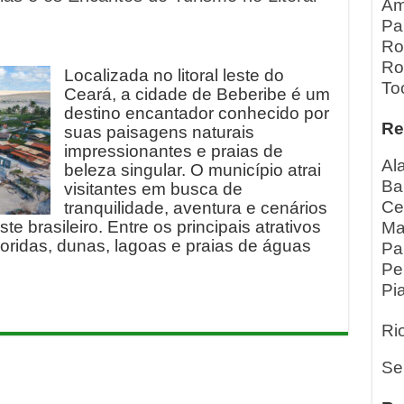
Am
Pa
Ro
Ro
Localizada no litoral leste do
To
Ceará, a cidade de Beberibe é um
destino encantador conhecido por
Re
suas paisagens naturais
impressionantes e praias de
Al
beleza singular. O município atrai
Ba
visitantes em busca de
Ce
tranquilidade, aventura e cenários
te brasileiro. Entre os principais atrativos
Ma
loridas, dunas, lagoas e praias de águas
Pa
Pe
Pia
Ri
Se