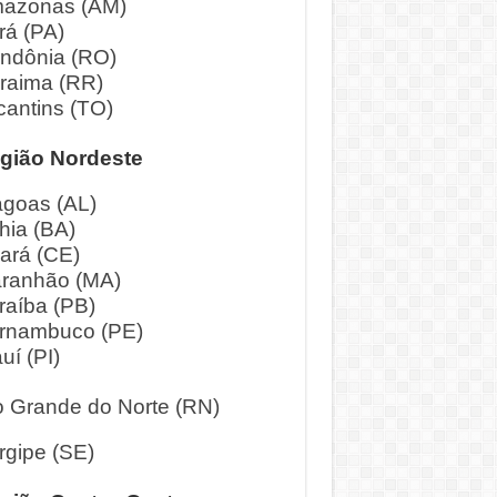
azonas (AM)
rá (PA)
ndônia (RO)
raima (RR)
cantins (TO)
gião Nordeste
agoas (AL)
hia (BA)
ará (CE)
ranhão (MA)
raíba (PB)
rnambuco (PE)
uí (PI)
o Grande do Norte (RN)
rgipe (SE)