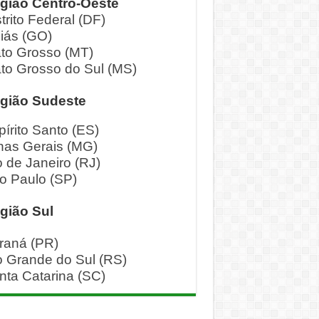
gião Centro-Oeste
trito Federal (DF)
iás (GO)
to Grosso (MT)
to Grosso do Sul (MS)
gião Sudeste
pírito Santo (ES)
nas Gerais (MG)
o de Janeiro (RJ)
o Paulo (SP)
gião Sul
raná (PR)
o Grande do Sul (RS)
nta Catarina (SC)