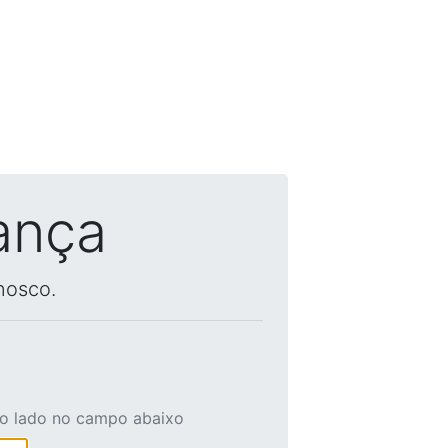
ança
nosco.
ao lado no campo abaixo