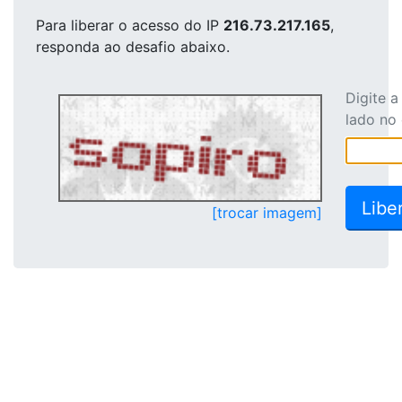
Para liberar o acesso
do IP
216.73.217.165
,
responda ao desafio abaixo.
Digite 
lado no
[trocar imagem]