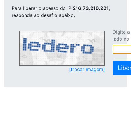
Para liberar o acesso
do IP
216.73.216.201
,
responda ao desafio abaixo.
Digite 
lado no
[trocar imagem]