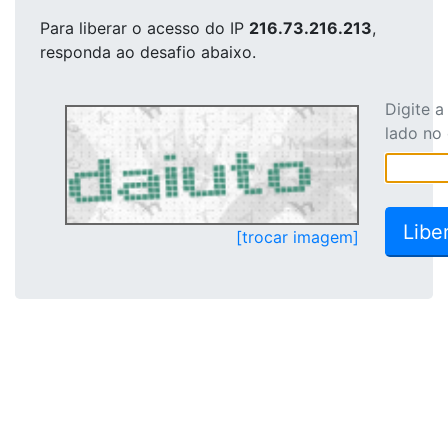
Para liberar o acesso
do IP
216.73.216.213
,
responda ao desafio abaixo.
Digite 
lado no
[trocar imagem]