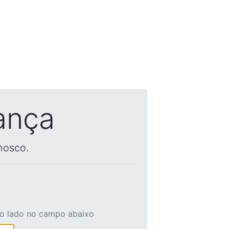
ança
nosco.
ao lado no campo abaixo