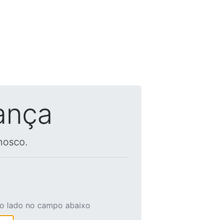
ança
nosco.
ao lado no campo abaixo