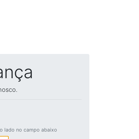
ança
nosco.
ao lado no campo abaixo