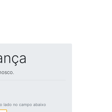
ança
nosco.
ao lado no campo abaixo