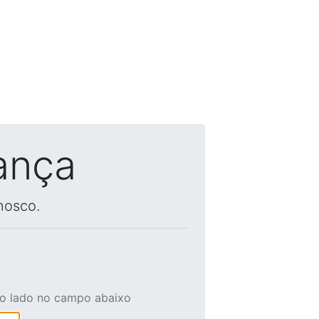
ança
nosco.
ao lado no campo abaixo