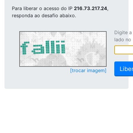
Para liberar o acesso
do IP
216.73.217.24
,
responda ao desafio abaixo.
Digite 
lado no
[trocar imagem]