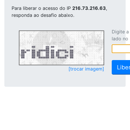
Para liberar o acesso
do IP
216.73.216.63
,
responda ao desafio abaixo.
Digite 
lado no
[trocar imagem]