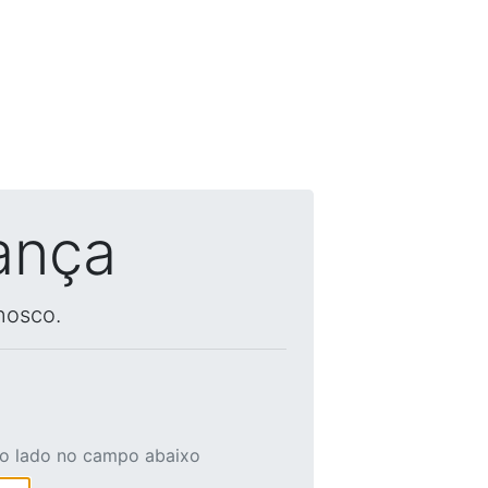
ança
nosco.
ao lado no campo abaixo