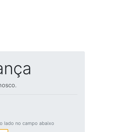
ança
nosco.
ao lado no campo abaixo