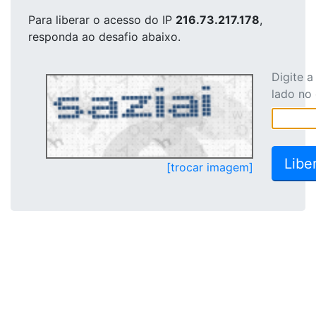
Para liberar o acesso
do IP
216.73.217.178
,
responda ao desafio abaixo.
Digite 
lado no
[trocar imagem]