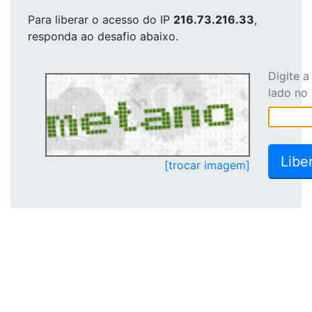
Para liberar o acesso
do IP
216.73.216.33
,
responda ao desafio abaixo.
Digite 
lado no
[trocar imagem]