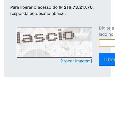
Para liberar o acesso
do IP
216.73.217.70
,
responda ao desafio abaixo.
Digite 
lado no
[trocar imagem]