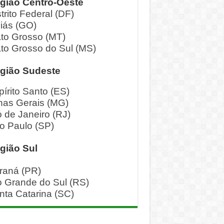
gião Centro-Oeste
trito Federal (DF)
iás (GO)
to Grosso (MT)
to Grosso do Sul (MS)
gião Sudeste
pírito Santo (ES)
nas Gerais (MG)
o de Janeiro (RJ)
o Paulo (SP)
gião Sul
raná (PR)
o Grande do Sul (RS)
nta Catarina (SC)