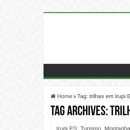
Home
»
Tag:
trilhas em Irupi 
Tag Archives:
tril
Irupi ES: Turismo, Montanh