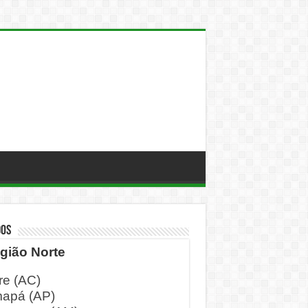
DOS
gião Norte
re (AC)
apá (AP)