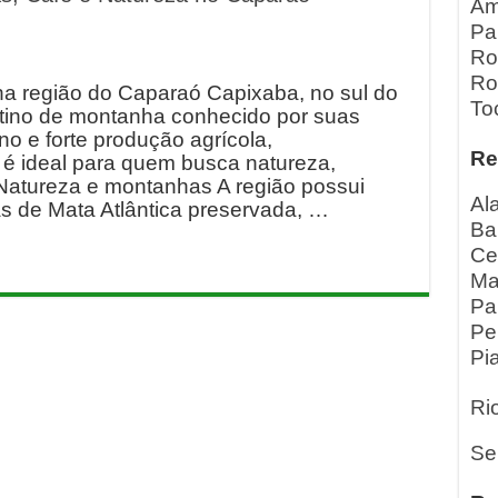
Am
Pa
Ro
Ro
na região do Caparaó Capixaba, no sul do
To
estino de montanha conhecido por suas
o e forte produção agrícola,
Re
 é ideal para quem busca natureza,
. Natureza e montanhas A região possui
Al
as de Mata Atlântica preservada, …
Ba
Ce
Ma
Pa
Pe
Pia
Ri
Se