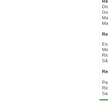
Re
Dis
Go
Ma
Ma
Re
Es
Mi
Ri
Sã
Re
Pa
Ri
Sa