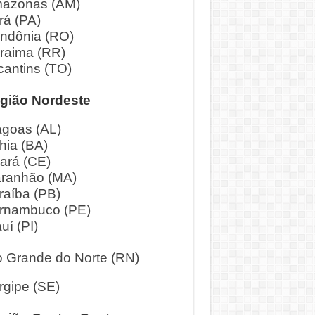
azonas (AM)
rá (PA)
ndônia (RO)
raima (RR)
cantins (TO)
gião Nordeste
agoas (AL)
hia (BA)
ará (CE)
ranhão (MA)
raíba (PB)
rnambuco (PE)
uí (PI)
o Grande do Norte (RN)
rgipe (SE)