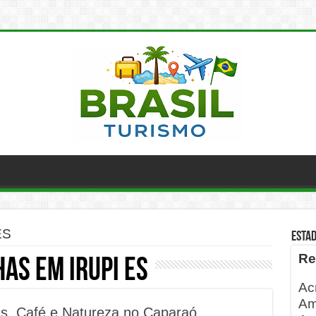
ES
ESTA
Re
has em Irupi ES
Ac
Am
as, Café e Natureza no Caparaó