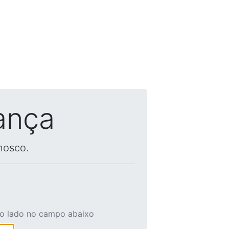
ança
nosco.
ao lado no campo abaixo