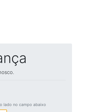
ança
nosco.
ao lado no campo abaixo