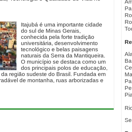
Am
Pa
Ro
Ro
Itajubá é uma importante cidade
To
do sul de Minas Gerais,
conhecida pela forte tradição
Re
universitária, desenvolvimento
tecnológico e belas paisagens
Al
naturais da Serra da Mantiqueira.
Ba
O município se destaca como um
Ce
dos principais polos de educação,
 da região sudeste do Brasil. Fundada em
Ma
gradável de montanha, ruas arborizadas e
Pa
Pe
Pia
Ri
Se