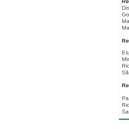
Re
Dis
Go
Ma
Ma
Re
Es
Mi
Ri
Sã
Re
Pa
Ri
Sa