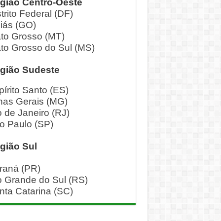
gião Centro-Oeste
trito Federal (DF)
iás (GO)
to Grosso (MT)
to Grosso do Sul (MS)
gião Sudeste
pírito Santo (ES)
nas Gerais (MG)
o de Janeiro (RJ)
o Paulo (SP)
gião Sul
raná (PR)
o Grande do Sul (RS)
nta Catarina (SC)