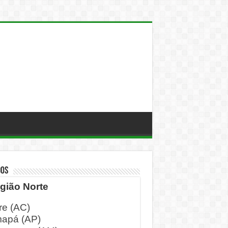
DOS
gião Norte
re (AC)
apá (AP)