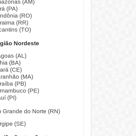
azonas (AM)
rá (PA)
ndônia (RO)
raima (RR)
cantins (TO)
gião Nordeste
agoas (AL)
hia (BA)
ará (CE)
ranhão (MA)
raíba (PB)
rnambuco (PE)
uí (PI)
o Grande do Norte (RN)
rgipe (SE)