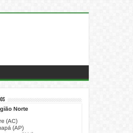
DOS
gião Norte
re (AC)
apá (AP)