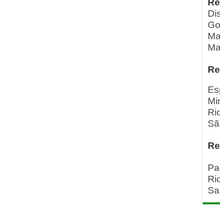
Re
Dis
Go
Ma
Ma
Re
Es
Mi
Ri
Sã
Re
Pa
Ri
Sa