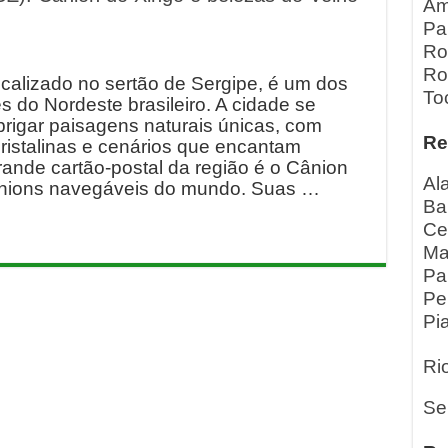
Am
Pa
Ro
Ro
calizado no sertão de Sergipe, é um dos
To
 do Nordeste brasileiro. A cidade se
brigar paisagens naturais únicas, com
Re
ristalinas e cenários que encantam
grande cartão-postal da região é o Cânion
Al
ânions navegáveis do mundo. Suas …
Ba
Ce
Ma
Pa
Pe
Pia
Ri
Se