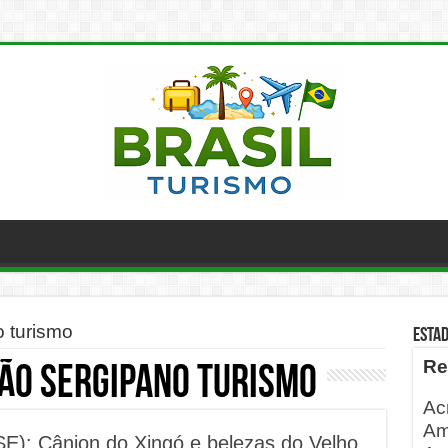
o turismo
ESTA
Re
ão sergipano turismo
Ac
Am
E): Cânion do Xingó e belezas do Velho