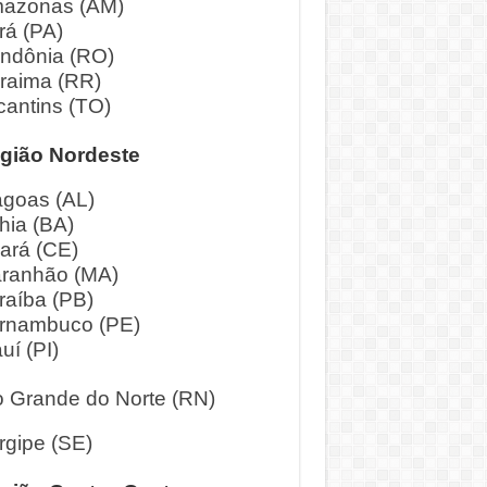
azonas (AM)
rá (PA)
ndônia (RO)
raima (RR)
cantins (TO)
gião Nordeste
agoas (AL)
hia (BA)
ará (CE)
ranhão (MA)
raíba (PB)
rnambuco (PE)
uí (PI)
o Grande do Norte (RN)
rgipe (SE)