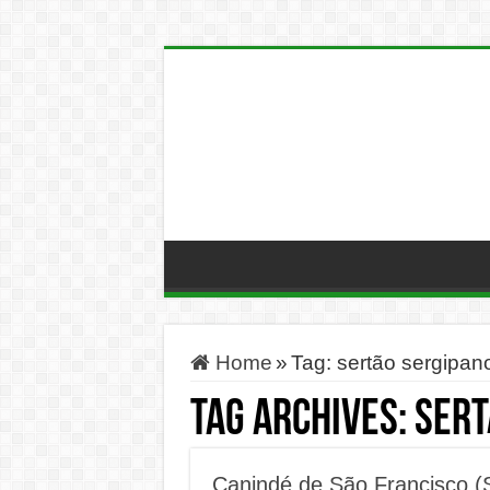
Home
»
Tag:
sertão sergipan
Tag Archives:
sert
Canindé de São Francisco (S