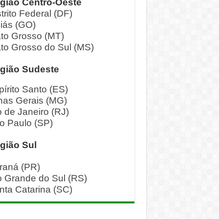
gião Centro-Oeste
trito Federal (DF)
iás (GO)
to Grosso (MT)
to Grosso do Sul (MS)
gião Sudeste
pírito Santo (ES)
nas Gerais (MG)
o de Janeiro (RJ)
o Paulo (SP)
gião Sul
raná (PR)
o Grande do Sul (RS)
nta Catarina (SC)