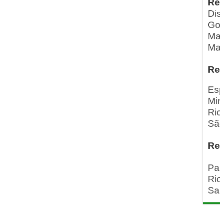
Re
Dis
Go
Ma
Ma
Re
Es
Mi
Ri
Sã
Re
Pa
Ri
Sa