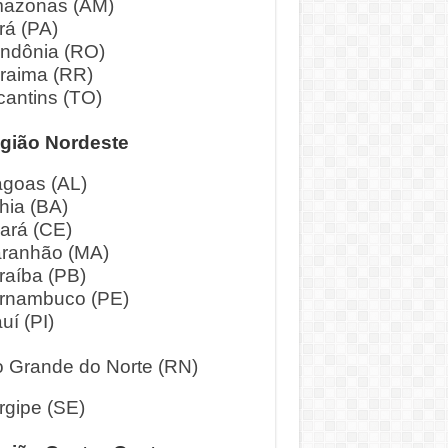
azonas (AM)
rá (PA)
ndônia (RO)
raima (RR)
cantins (TO)
gião Nordeste
agoas (AL)
hia (BA)
ará (CE)
ranhão (MA)
raíba (PB)
rnambuco (PE)
uí (PI)
o Grande do Norte (RN)
rgipe (SE)