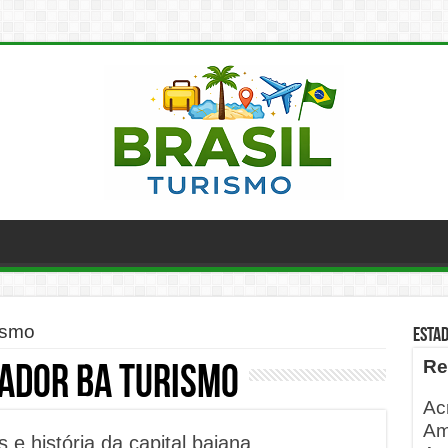
ismo
ESTA
Re
ador BA turismo
Ac
Am
s e história da capital baiana