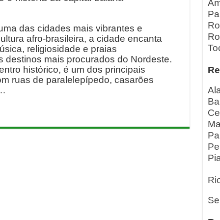
Am
Pa
Ro
 uma das cidades mais vibrantes e
Ro
cultura afro-brasileira, a cidade encanta
To
úsica, religiosidade e praias
 destinos mais procurados do Nordeste.
ntro histórico, é um dos principais
Re
om ruas de paralelepípedo, casarões
 …
Al
Ba
Ce
Ma
Pa
Pe
Pia
Ri
Se