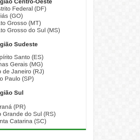
gião Centro-Oeste
trito Federal (DF)
iás (GO)
to Grosso (MT)
to Grosso do Sul (MS)
gião Sudeste
pírito Santo (ES)
nas Gerais (MG)
o de Janeiro (RJ)
o Paulo (SP)
gião Sul
raná (PR)
o Grande do Sul (RS)
nta Catarina (SC)