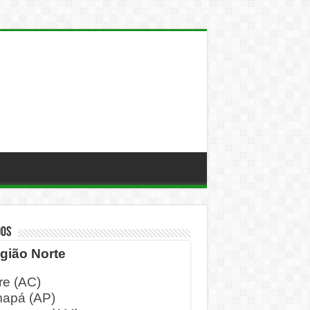
DOS
gião Norte
re (AC)
apá (AP)