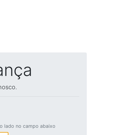
ança
nosco.
ao lado no campo abaixo