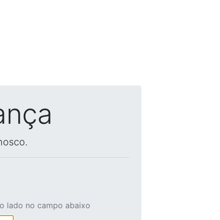
ança
nosco.
ao lado no campo abaixo