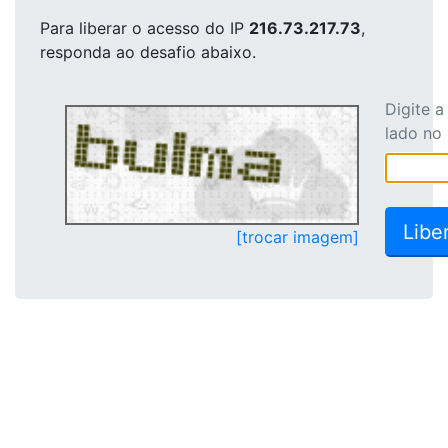
Para liberar o acesso
do IP
216.73.217.73
,
responda ao desafio abaixo.
Digite 
lado no
[trocar imagem]