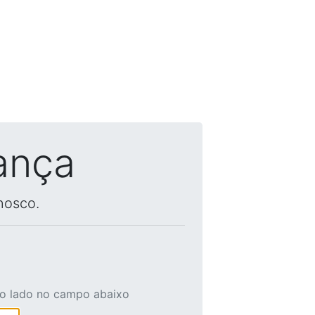
ança
nosco.
ao lado no campo abaixo